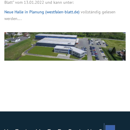
Blatt” vom 13.01.2022 und kann unter:
Neue Halle in Planung (westfalen-blatt.de)
vollständig gelesen
werden….